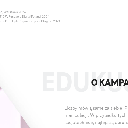
and, Warszawa 2024
5.0?”, Fundacja DigitalPoland, 2024
ronPESEL.pl i Krajowy Rejestr Długów, 2024
O KAMPA
Liczby mówią same za siebie. P
manipulacji. W przypadku tych 
socjotechnice, najlepszą obroną