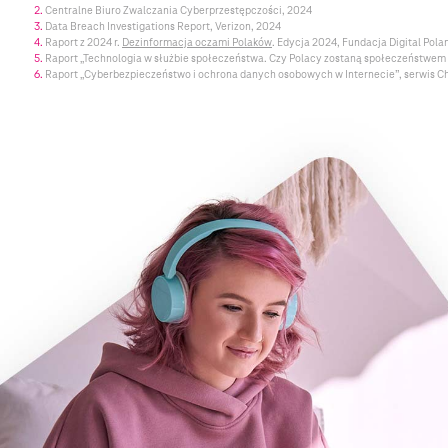
Centralne Biuro Zwalczania Cyberprzestępczości, 2024
Data Breach Investigations Report, Verizon, 2024
Raport z 2024 r.
Dezinformacja oczami Polaków
. Edycja 2024, Fundacja Digital Pol
Raport „Technologia w służbie społeczeństwa. Czy Polacy zostaną społeczeństwem 
Raport „Cyberbezpieczeństwo i ochrona danych osobowych w Internecie”, serwis Ch