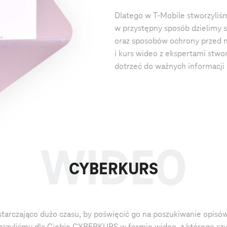
Dlatego w T-Mobile stworzyliśm
w przystępny sposób dzielimy s
oraz sposobów ochrony przed ni
i kurs wideo z ekspertami stwo
dotrzeć do ważnych informacji i
CYBERKURS
rczająco dużo czasu, by poświęcić go na poszukiwanie opisów
worzyliśmy dla Ciebie CYBERKURS w formie wideo, z którego sz