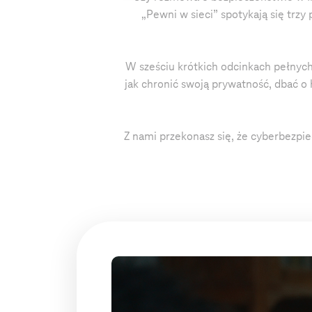
„Pewni w sieci” spotykają się trzy
W sześciu krótkich odcinkach pełnych
jak chronić swoją prywatność, dbać o 
Z nami przekonasz się, że cyberbezpi