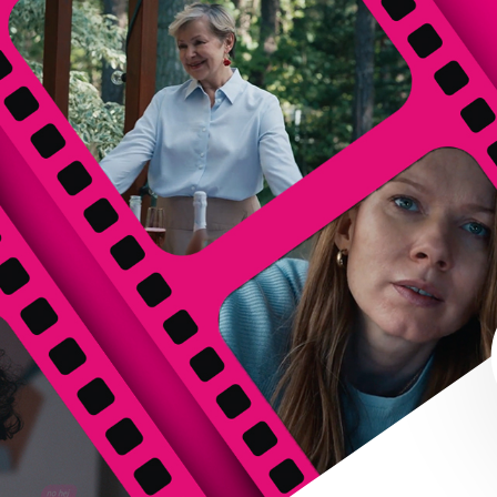
MINISERIAL EDUKACYJNY
CZY WIESZ, ŻE... ?
O KAMPANII
CYBERKURS
BAZA WIEDZY
NASI EKSPERCI
BEZPIECZEŃSTWO