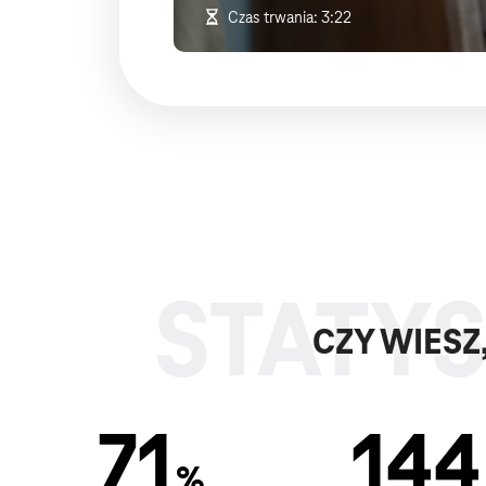
Czas trwania: 3:22
CZY WIESZ,
71
144
%