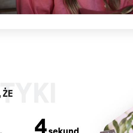
 ŻE
60
.
sekund