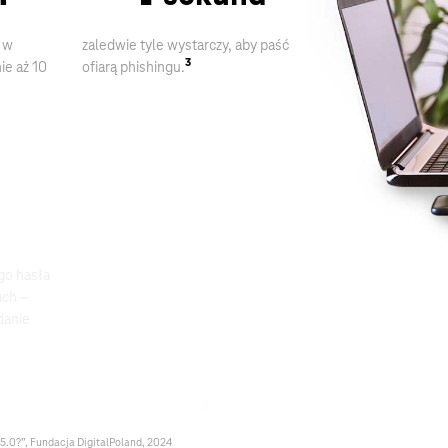
 w
zaledwie tyle wystarczy, aby paść
3
nie aż
10
ofiarą phishingu.
0
%
go hasła
Polaków obawia się kradzieży
ach –
tożsamości – głównie z powodu
6
danie
zaciągnięcia kredytu lub pożyczki.
5.0?”, Fundacja DigitalPoland, 2024