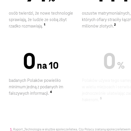
osób twierdzi, że nowe technologie
oszustw matrymonialnych,
sprawiają, że ludzie ze sobą zbyt
których ofiary straciły łącz
1
2
rzadko rozmawiają.
milionów
złotych.
9
13
na 10
%
badanych Polaków powieliło
Polaków używa tego same
minimum jedną z podanych im
w wielu miejscach i serwis
4
fałszywych informacji.
jednocześnie ułatwiając za
5
hakerom.
Raport „Technologia w służbie społeczeństwa. Czy Polacy zostaną społeczeństwem 