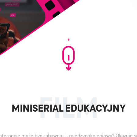
PROJEKTY SPOŁECZNE
MINISERIAL EDUKACYJNY
nternecie może być zabawna i… międzypokoleniowa? Okazuje się