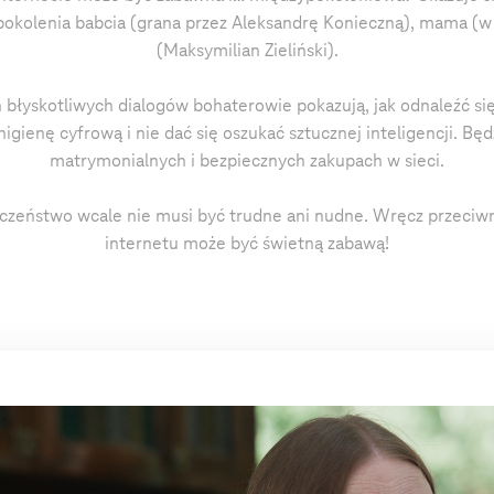
 pokolenia babcia (grana przez Aleksandrę Konieczną), mama (w 
(Maksymilian Zieliński).
 błyskotliwych dialogów bohaterowie pokazują, jak odnaleźć si
higienę cyfrową i nie dać się oszukać sztucznej inteligencji. Bę
matrymonialnych i bezpiecznych zakupach w sieci.
eczeństwo wcale nie musi być trudne ani nudne. Wręcz przeciw
internetu może być świetną zabawą!